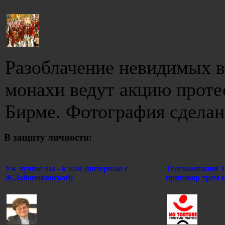
Разоблачение невидимых в
монахи ведут акцию проте
Бирме. Фотография сделана
В защиту личности:
Уж лучше вы - к нам (интервью с
Телекомпания Т
Ж.Зайончковской)
приговор трем 