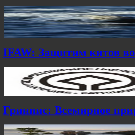
IFAW: Защитим китов во
Гринпис: Всемирное при