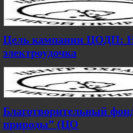
Цель кампании ЦОДП: Н
электроудочка
Благотворительный фон
природы” (ЦО