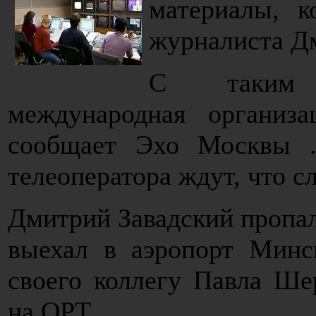
материалы, к
журналиста Д
С таким т
международная организ
сообщает Эхо Москвы .
телеоператора ждут, что с
Дмитрий Завадский пропал 
выехал в аэропорт Минск
своего коллегу Павла Ше
на ОРТ