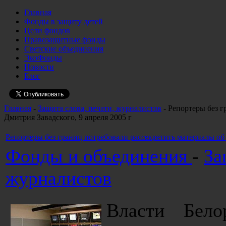
Главная
Фонды в защиту детей
Цели фондов
Правозащитные фонды
Светские объединения
ЭкоФонды
Новости
Блог
Главная
-
Защита слова, печати, журналистов
- Репортеры без г
Дмитрия Завадского, 9 апреля 2005 г
Репортеры без границ потребовали рассекретить материалы об 
Фонды и объединения
-
За
журналистов
Власти Бело