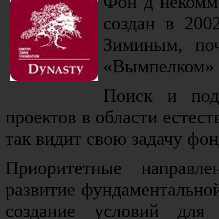
Фон д некомм
создан в 200
Зиминым, по
«Вымпелком» (
Поиск и под
проектов в области естес
так видит свою задачу фо
Приоритетные направл
развитие фундаментальной
создание условий для