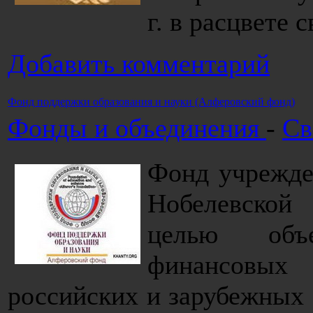
г. в расцвете 
Добавить комментарий
Фонд поддержки образования и науки (Алферовский фонд)
Фонды и объединения
-
Св
Фонд учрежден
Нобелевско
целью объе
финансовых
российских и зарубежных