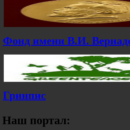
Фонд имени В.И. Вернад
Гринпис
Наш портал: