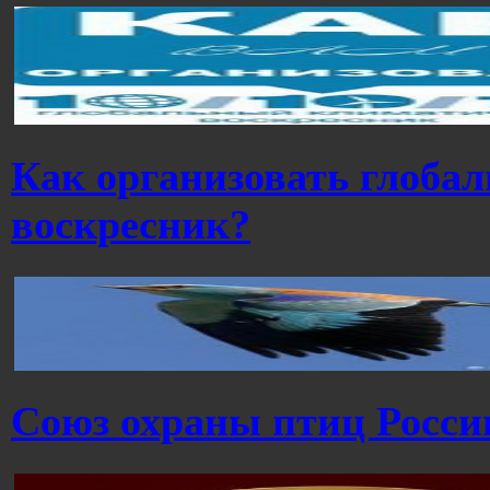
Как организовать глоба
воскресник?
Cоюз охраны птиц Росси