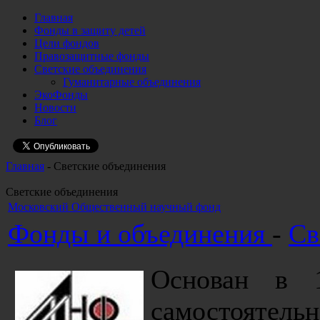
Главная
Фонды в защиту детей
Цели фондов
Правозащитные фонды
Светские объединения
Гуманитарные объединения
ЭкоФонды
Новости
Блог
Главная
- Светские объединения
Светские объединения
Московский Общественный научный фонд
Фонды и объединения
-
Св
Основан в 1
самостоятель