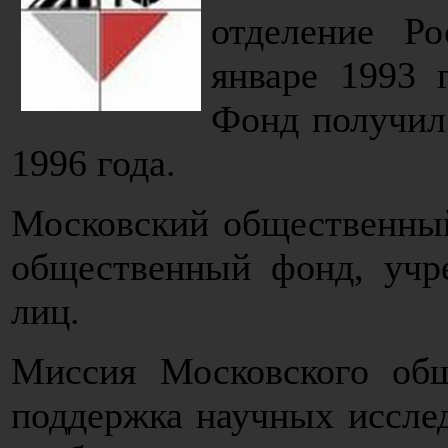
отделение Ро
январе 1993 
Фонд получил
1996 года.
Московский общественны
общественный фонд, учр
лиц.
Миссия Московского общ
поддержка научных иссле