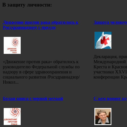
В защиту личности:
Движение против рака обратилось к
Защита человеч
Росздравнадзору с предло
Декларация, при
«Движение против рака» обратилось к
Международной 
руководителю Федеральной службы по
Креста и Красно
надзору в сфере здравоохранения и
участники XXVI
социального развития /Росздравнадзор/
конференции Кра
Никол...
Белая книга с черной меткой
С кем воюют ку