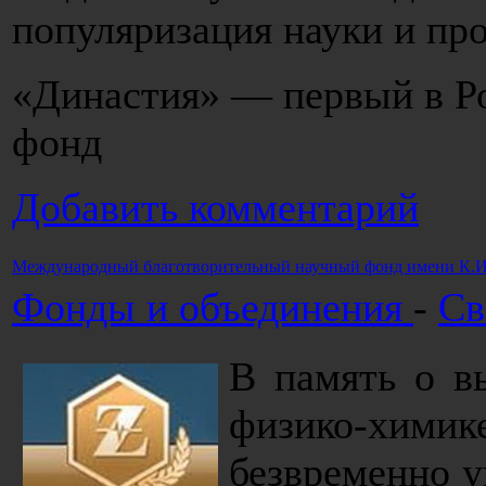
популяризация науки и пр
«Династия» — первый в Р
фонд
Добавить комментарий
Международный благотворительный научный фонд имени К.И
Фонды и объединения
-
Св
В память о в
физико-химик
безвременно 