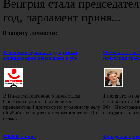
Венгрия стала председате
год, парламент приня...
В защиту личности:
Успокоили мужика. Суд признал
Отмена статьи 
милиционеров виновными в уби
получении граж
В Нижнем Новгороде 5 июля судом
1 июля этого год
Советского района был вынесен
часть 4 статьи 1
прецедентный приговор по уголовному делу
РФ». Иностранны
об убийстве пациента медвытрезвителя. На
гражданства, име
скам...
МККК в мире
Канадская пра