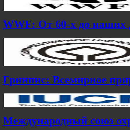
WWF: От 60-х до наших 
Гринпис: Всемирное при
Международный союз ох