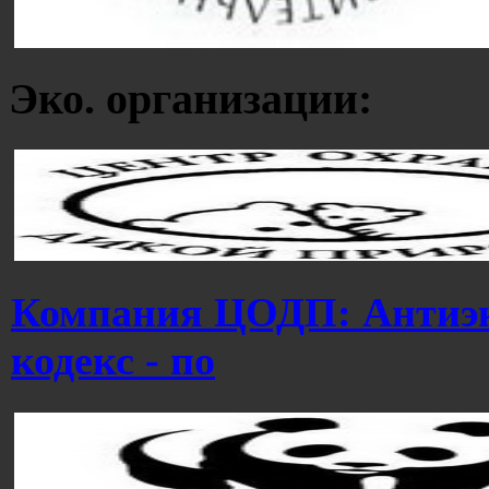
Эко. организации:
Компания ЦОДП: Антиэ
кодекс - по