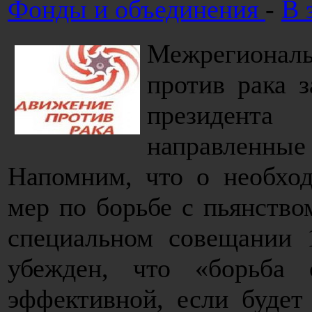
Фонды и объединения
-
В 
Межрегионал
против рака 
президента
направленны
Напомним, что о необхо
мер по борьбе с пьянство
специальном совещании 
убежден, что «борьба
эффективной, если будет