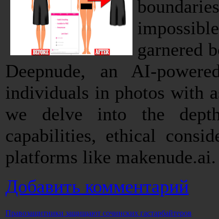
boundarie
impossibl
garnered b
Deepnude, an AI-powered
individuals in photos with as
we delve into the depth
capabilities, ethical consi
platforms like makenude.ai.
Добавить комментарий
Правозащитники защищают сочинских гастарбайтеров