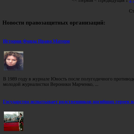
<<
Первая
<
Предыдущая
1
2
Ст
Новости правозащитных организаций:
История Фонда Право Матери
В 1989 году в журнале Юность после полугодичного противод
молодой журналистки Вероники Марченко, ...
Государство испытывает родственников погибших героев н