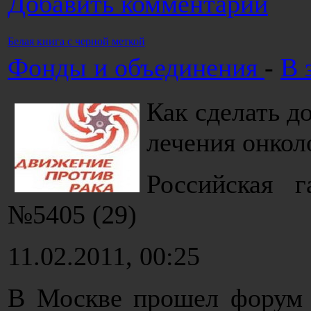
Добавить комментарий
Белая книга с черной меткой
Фонды и объединения
-
В 
Как сделать 
лечения онкол
Российская 
№5405 (29)
11.02.2011, 00:25
В Москве прошел форум Д