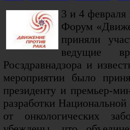
3 и 4 февраля
Форум «Движен
приняли учас
ведущие вра
Росздравнадзора и извес
мероприятии было приня
президенту и премьер-ми
разработки Национальной 
от онкологических заб
убеждены, что объедин