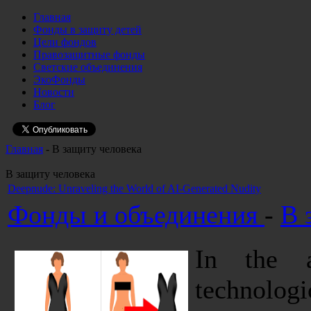
Главная
Фонды в защиту детей
Цели фондов
Правозащитные фонды
Светские объединения
ЭкоФонды
Новости
Блог
Главная
- В защиту человека
В защиту человека
Deepnude: Unraveling the World of AI-Generated Nudity
Фонды и объединения
-
В 
In the ag
technolog