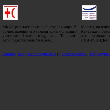
МККК работает почти в 80 странах мира. В
Миссия, видение
осуществлении его гуманитарных операций
Канадская прав
участвуют 11 тысяч сотрудников. Широкая
активно поддерж
сеть представительств и дел...
с ВИЧ/СПИДом и 
Главная
|
Фонды и объединения
|
Добавить статью
|
Структура 