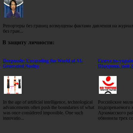
Репортеры без границ возмущены фактами давления на журн
без гран...
В защиту личности:
Deepnude: Unraveling the World of AI-
Газета по-украi
Generated Nudity
Шкурина, май 2
In the age of artificial intelligence, technological
Российские мили
advancements often push the boundaries of what
подозреваемого 
was once considered impossible. One such
Арзамасского ра
innovatio...
обвинила трех со