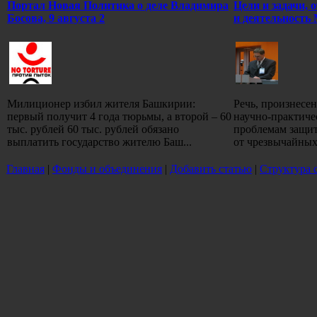
Портал Новая Политика о деле Владимира
Цели и задачи, 
Босова, 9 августа 2
и деятельность
Милиционер избил жителя Башкирии:
Речь, произнесе
первый получит 4 года тюрьмы, а второй – 60
научно-практиче
тыс. рублей 60 тыс. рублей обязано
проблемам защит
выплатить государство жителю Баш...
от чрезвычайных 
Главная
|
Фонды и объединения
|
Добавить статью
|
Структура 