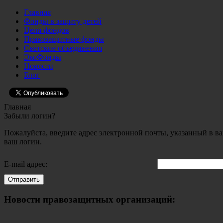
Главная
Фонды в защиту детей
Цели фондов
Правозащитные фонды
Светские объединения
ЭкоФонды
Новости
Блог
Главная
Забыли логин?
Пожалуйста, введите адрес электронной почты, указанный в ва
ваш логин.
E-mail адрес:
Отправить
Новости правозащитных организаций: