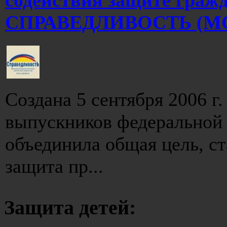
СПРАВЕДЛИВОСТЬ (М
Создана 5 сентября 2006 г
выпускников федеральной
объединила общая цель, с
защита пр...
Защита детей: