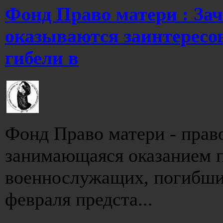
Фонд Право матери : Зач
оказываются заинтересо
гибели в
Фонд Право матери - прав
занимающаяся оказанием 
военнослужащих, погибших
февраля предста...