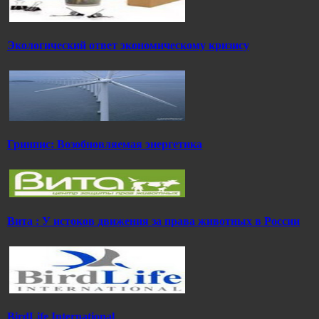
Экологический ответ экономическому кризису
Гринпис: Возобновляемая энергетика
Вита : У истоков движения за права животных в России
BirdLife International