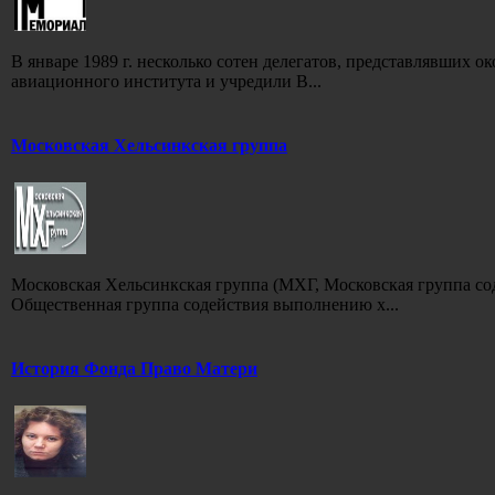
В январе 1989 г. несколько сотен делегатов, представлявших о
авиационного института и учредили В...
Московская Хельсинкская группа
Московская Хельсинкская группа (МХГ, Московская группа с
Общественная группа содействия выполнению х...
История Фонда Право Матери