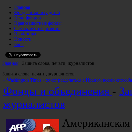
Главная
Фонды в защиту детей
Цели фондов
Правозащитные фонды
Светские объединения
ЭкоФонды
Новости
Блог
Главная
- Защита слова, печати, журналистов
Защита слова, печати, журналистов
« Washington Times » хочет разделаться с Ираном всеми способ
Фонды и объединения
-
За
журналистов
Американска