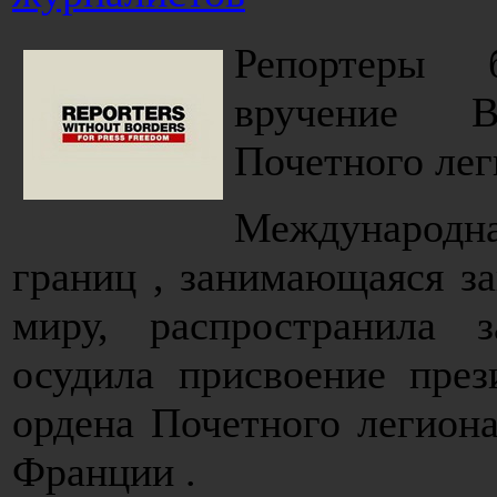
Репортеры 
вручение В
Почетного лег
Международна
границ , занимающаяся з
миру, распространила 
осудила присвоение пре
ордена Почетного легиона
Франции .