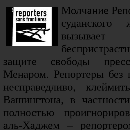
Молчание Репо
суданского
вызывает 
беспристрас
защите свободы пресс
Менаром. Репортеры без г
несправедливо, клейми
Вашингтона, в частности
полностью проигнориров
аль-Хаджем – репортеро