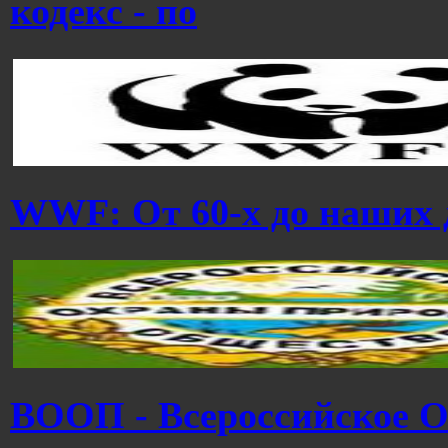
кодекс - по
WWF: От 60-х до наших 
ВООП - Всероссийское 