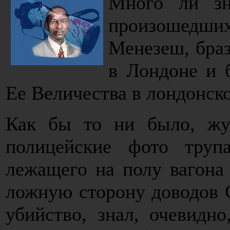
Много ли зн
произошедш
Менезеш, браз
в Лондоне и 
Ее Величества в лондонск
Как бы то ни было, жу
полицейские фото тру
лежащего на полу вагона
ложную сторону доводов 
убийство, знал, очевидн