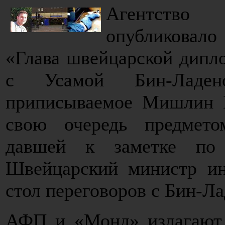
Агентство
опубликовал
«Глава швейцарской дипло
с Усамой Бин-Ладе
приписываемое Мишлин К
свою очередь предмет
давшей к заметке по 
Швейцарский министр ин
стол переговоров с Бин-Л
АФП и «Монд» излагают