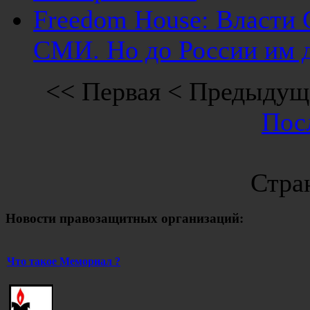
Freedom House: Власти
СМИ. Но до России им да
<<
Первая
<
Предыдущ
Пос
Стран
Новости правозащитных организаций:
Что такое Мемориал ?