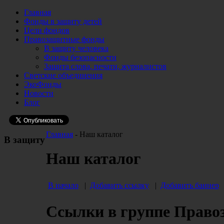
Главная
Фонды в защиту детей
Цели фондов
Правозащитные фонды
В защиту человека
Фонды безопасности
Защита слова, печати, журналистов
Светские объединения
ЭкоФонды
Новости
Блог
Главная
- Наш каталог
В защиту
Наш каталог
В начало
|
Добавить ссылку
|
Добавить баннер
Ссылки в группе Право