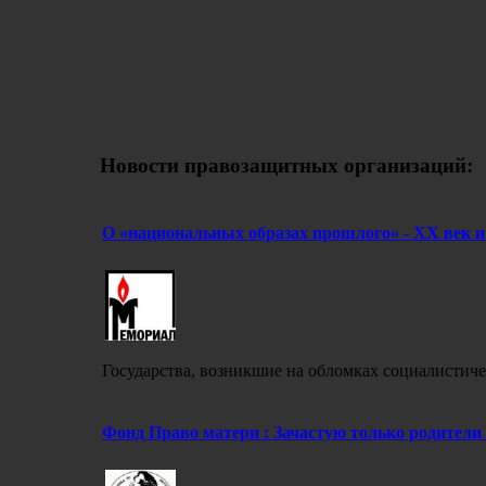
Новости правозащитных организаций:
О «национальных образах прошлого» - ХХ век 
Государства, возникшие на обломках социалистиче
Фонд Право матери : Зачастую только родители