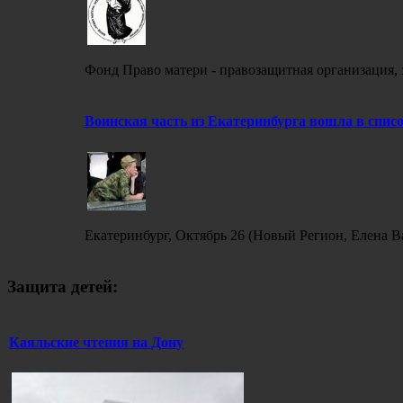
Фонд Право матери - правозащитная организация,
Воинская часть из Екатеринбурга вошла в спис
Екатеринбург, Октябрь 26 (Новый Регион, Елена В
Защита детей:
Каяльские чтения на Дону