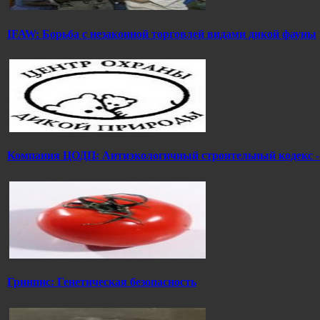
IFAW: Борьба с незаконной торговлей видами дикой фауны
Компания ЦОДП: Антиэкологичный строительный кодекс -
Гринпис: Генетическая безопасность