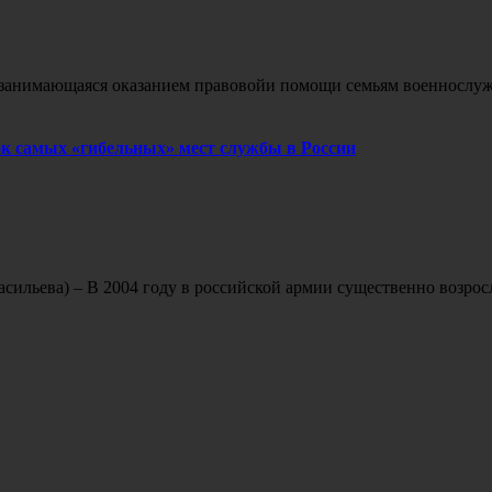
 занимающаяся оказанием правовойи помощи семьям военнослужащ
ок самых «гибельных» мест службы в России
асильева) – В 2004 году в российской армии существенно возрос