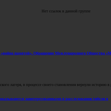
Нет ссылок в данной группе
и «война памятей». Обращение Международного Общества «
ского лагеря, в процессе своего становления вернули историю в
 оказываются заинтересованными в расследовании гибели в