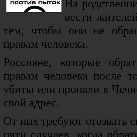
На родственн
вести жителей
тем, чтобы они не обра
правам человека.
Россияне, которые обра
правам человека после т
убиты или пропали в Чечн
свой адрес.
От них требуют отозвать с
пяти случаев, когда обра