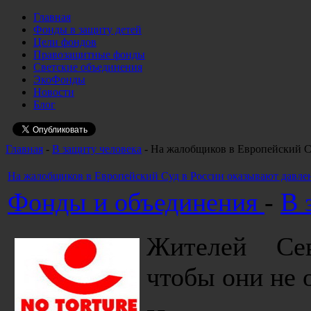
Главная
Фонды в защиту детей
Цели фондов
Правозащитные фонды
Светские объединения
ЭкоФонды
Новости
Блог
Главная
-
В защиту человека
- На жалобщиков в Европейский С
На жалобщиков в Европейский Суд в России оказывают давле
Фонды и объединения
-
В 
Жителей Сев
чтобы они не 