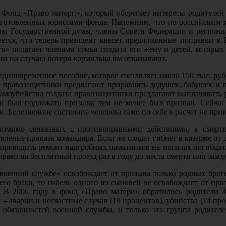
Фонд «Право матери», который оберегает интересы родителей
готовленных юристами фонда. Напомним, что по российским з
таты Государственной думы, члены Совета Федерации и региона
ется, что теперь президент внесет предложенные поправки в
о» полагает членами семьи солдата его жену и детей, которых
сии по случаю потери кормильца им отказывают.
единовременное пособие, которое составляет около 150 тыс. ру
 правозащитники предлагают приравнять дедушек, бабушек и п
самоубийства солдата правозащитники предлагают выплачивать род
жен был подлежать призыву, тем не менее был призван. Сейча
ден. Болезненное состояние человека само по себе в расчет не при
 помимо связанных с противоправными действиями, к смерт
вление приказа командира. Если же солдат гибнет в казарме от
ет проводить ремонт надгробных памятников на могилах погибших 
право на бесплатный проезд раз в году до места смерти или захо
 военной службе» освобождает от призыва только родных брат
его брака, то гибель одного из сыновей не освобождает от пр
. В 2006 году в фонд «Право матери» обратились родители 4
– аварии и несчастные случаи (19 процентов), убийства (14 про
 обязанностей военной службы, и только эта группа родите