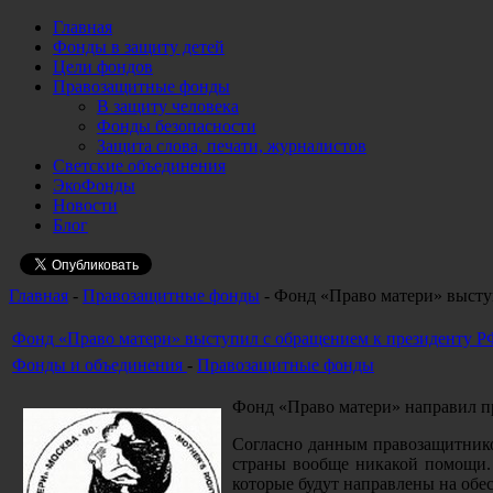
Главная
Фонды в защиту детей
Цели фондов
Правозащитные фонды
В защиту человека
Фонды безопасности
Защита слова, печати, журналистов
Светские объединения
ЭкоФонды
Новости
Блог
Главная
-
Правозащитные фонды
- Фонд «Право матери» высту
Фонд «Право матери» выступил с обращением к президенту Р
Фонды и объединения
-
Правозащитные фонды
Фонд «Право матери» направил пр
Согласно данным правозащитников
страны вообще никакой помощи. 
которые будут направлены на об