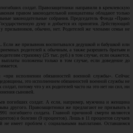
 погибших солдат. Правозащитники направили в кремлевскую
аконам правом законодательной инициативы обладают только
льные законодательные собрания. Председатель Фонда «Право
 Государственную думу и добьется их принятия. Действующий
 у призывников, обычно, нет. Родителей же членами семьи не
б.. Если же призывник воспитывался дедушкой и бабушкой или
риемных родителей к обычным, а также разрешить братьям и
ителям страховку (25 тыс. руб.) в том случае, если окажется,
с выплаты положены только в том случае, если доведение до
нимается.
и «при исполнении обязанностей военной службы». Сейчас
 дедовщины, это исполнением обязанностей военной службы не
солдат, потому что у их родителей часто на это нет ни сил, ни
ронения сыновей.
ьев погибших солдат. А если, например, мужчина и женщина
изыва другого. Правозащитники же предлагают не призывать в
991 погибшего солдата. Главной причиной смерти являются
центов) и болезни (9 процентов). Лишь в 11 процентов случаев
лей не имеет проблем с социальными выплатами. Оставшимся