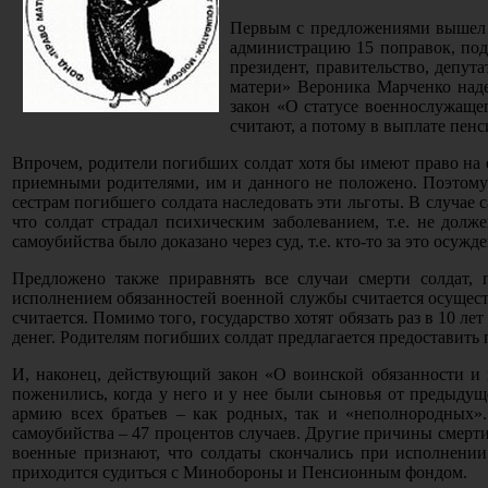
Первым с предложениями вышел 
администрацию 15 поправок, под
президент, правительство, депу
матери» Вероника Марченко наде
закон «О статусе военнослужащег
считают, а потому в выплате пен
Впрочем, родители погибших солдат хотя бы имеют право на 
приемными родителями, им и данного не положено. Поэтому
сестрам погибшего солдата наследовать эти льготы. В случае 
что солдат страдал психическим заболеванием, т.е. не дол
самоубийства было доказано через суд, т.е. кто-то за это осуж
Предложено также приравнять все случаи смерти солдат,
исполнением обязанностей военной службы считается осущест
считается. Помимо того, государство хотят обязать раз в 10 л
денег. Родителям погибших солдат предлагается предоставить 
И, наконец, действующий закон «О воинской обязанности и
поженились, когда у него и у нее были сыновья от предыдущ
армию всех братьев – как родных, так и «неполнородных»
самоубийства – 47 процентов случаев. Другие причины смерти 
военные признают, что солдаты скончались при исполнении
приходится судиться с Минобороны и Пенсионным фондом.