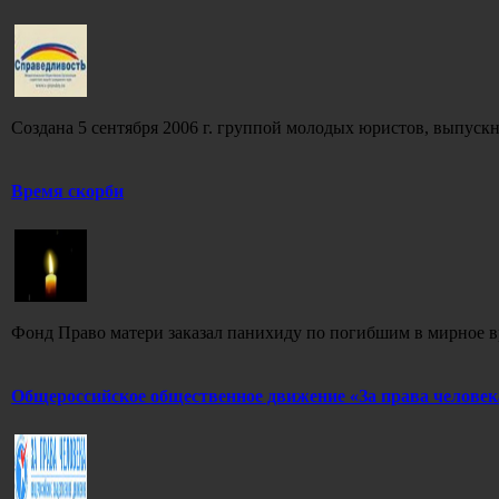
Создана 5 сентября 2006 г. группой молодых юристов, выпуск
Время скорби
Фонд Право матери заказал панихиду по погибшим в мирное в
Общероссийское общественное движение «За права человек