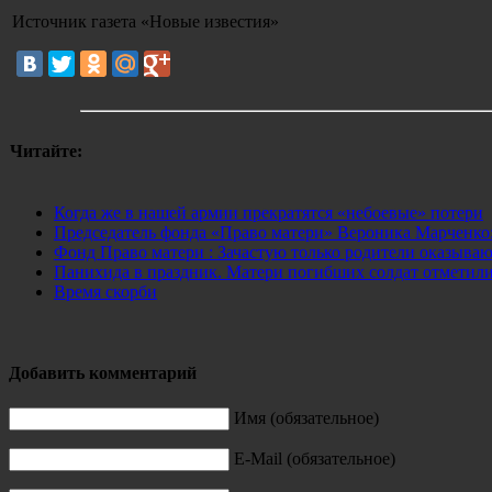
Источник газета «Новые известия»
Читайте:
Когда же в нашей армии прекратятся «небоевые» потери
Председатель фонда «Право матери» Вероника Марченко:
Фонд Право матери : Зачастую только родители оказыва
Панихида в праздник. Матери погибших солдат отметили
Время скорби
Добавить комментарий
Имя (обязательное)
E-Mail (обязательное)