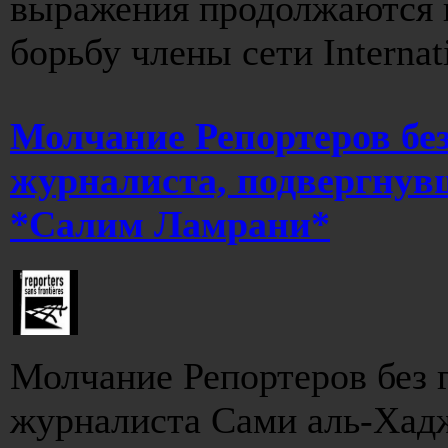
выражения продолжаются п
борьбу члены сети Internati
Молчание Репортеров бе
журналиста, подвергнув
*Салим Ламрани*
Молчание Репортеров без 
журналиста Сами аль-Хад