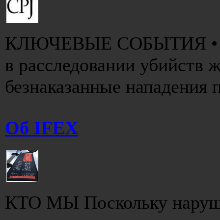
КЛЮЧЕВЫЕ СОБЫТИЯ • До
в расследовании убийств ж
безнаказанные нападения п
Об IFEX
КТО МЫ Поскольку наруше