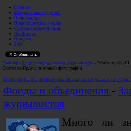
Главная
Фонды в защиту детей
Цели фондов
Правозащитные фонды
Светские объединения
ЭкоФонды
Новости
Блог
Главная
-
Защита слова, печати, журналистов
- Убийство Ж.-Ш. 
Скотланд-Ярду с помощью фотографии
Убийство Ж.-Ш. де Менезеша: британский журналист арестова
Фонды и объединения
-
За
журналистов
Много ли зн