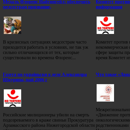
Медаль Флоренс Найтингейл: обеспечить
Комитет против
медсестрам признание,
информация
В кризисных ситуациях медсестрам часто
Комитет против 
приходится работать в условиях, не так уж
некоммерческая 
сильно отличающихся от тех, которые
сфере защиты пр
существовали во времена Флоренс...
время Комитет и
Газета по-украiньски о деле Александра
Что такое «Дви
Шкурина, май 2006 г
Межрегионально
Российские милиционеры убили на смерть
«Движение проти
подозреваемого в краже свиньи Прокуратура
онкологическим
Арзамасского района Нижегородской области
родственниками 