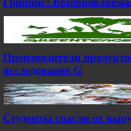
Гринпис: Возобновляема
Производители продукто
исследование G
Студенты спасли от выру