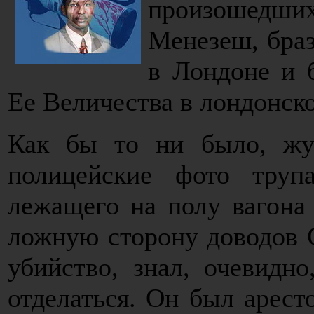
произошедш
Менезеш, браз
в Лондоне и 
Ее Величества в лондонск
Как бы то ни было, жу
полицейские фото тру
лежащего на полу вагона
ложную сторону доводов 
убийство, знал, очевидн
отделаться. Он был арест