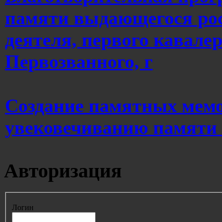
памяти выдающегося рос
деятеля, первого кавале
Первозванного, г
Создание памятных мемо
увековечиванию памяти 
Авторизация
Логин