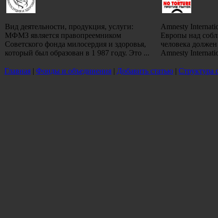
Вид деятельности, продукция, услуги:
Amnesty Internat
МФМЗ является правопреемником
Европы над собл
Советского фонда милосердия и здоровья,
человека должен
который был образован в 1 987 году. Это ...
Amnesty Internati
Главная
|
Фонды и объединения
|
Добавить статью
|
Структура 