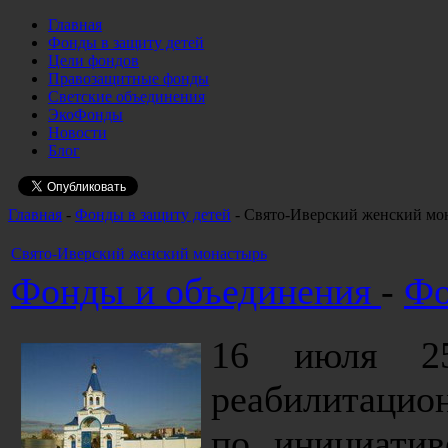
Главная
Фонды в защиту детей
Цели фондов
Правозащитные фонды
Светские объединения
ЭкоФонды
Новости
Блог
Главная
-
Фонды в защиту детей
- Свято-Иверский женский мо
Свято-Иверский женский монастырь
Фонды и объединения
-
Фо
16 июля 25
реабилитацио
по инициатив