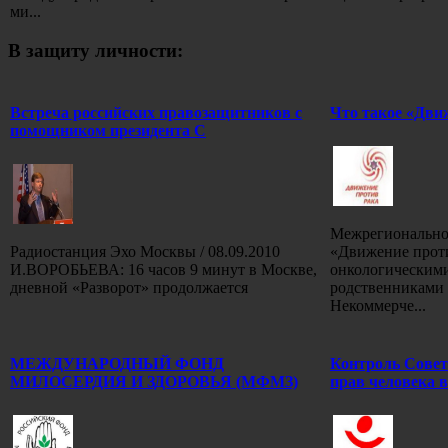
ми...
В защиту личности:
Встреча российских правозащитников с
Что такое «Дви
помощником президента С
Межрегионально
Радиостанция Эхо Москвы / 08.09.2010
«Движение проти
И.ВОРОБЬЕВА: 16 часов 9 минут в Москве,
онкологическим
дневной «Разворот» продолжается
родственниками 
Некоммерче...
МЕЖДУНАРОДНЫЙ ФОНД
Контроль Совет
МИЛОСЕРДИЯ И ЗДОРОВЬЯ (МФМЗ)
прав человека в