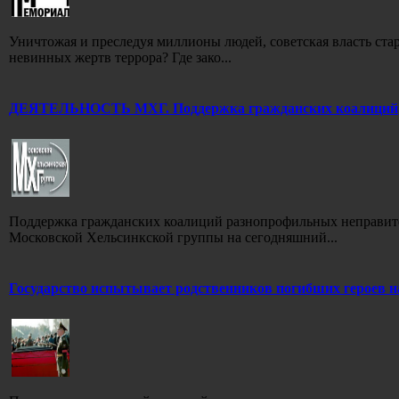
Уничтожая и преследуя миллионы людей, советская власть стара
невинных жертв террора? Где зако...
ДЕЯТЕЛЬНОСТЬ МХГ. Поддержка гражданских коалиций
Поддержка гражданских коалиций разнопрофильных неправит
Московской Хельсинкской группы на сегодняшний...
Государство испытывает родственников погибших героев н