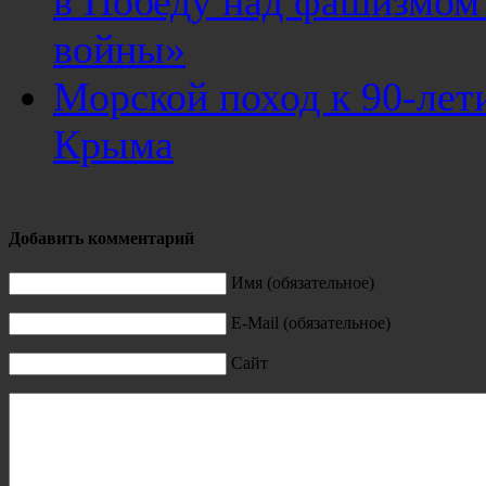
в Победу над фашизмом
войны»
Морской поход к 90-лет
Крыма
Добавить комментарий
Имя (обязательное)
E-Mail (обязательное)
Сайт