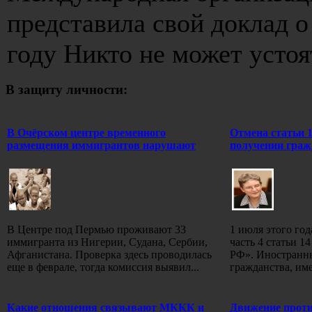
представила свой доклад о
году Никто не может устоят
В защиту личности:
В Очёрском центре временного
Отмена статьи 
размещения иммигрантов нарушают
получении граж
В Центре под Пермью проживают 33
1 июля этого год
иммигранта из Нигерии, Судана, Сербии,
часть 4 статьи 1
Афганистана. Проверка здесь проводилась
РФ». Иностранны
еще в феврале, тогда комиссия выявил...
гражданства, име
Какие отношения связывают МККК и
Движение проти