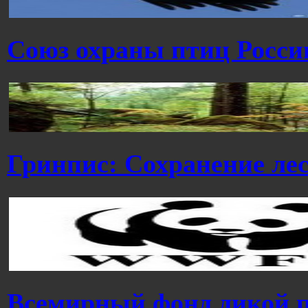
Cоюз охраны птиц Росси
Гринпис: Сохранение ле
Всемирный фонд дикой 