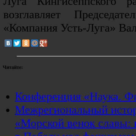
Луга Кингисеппского р
возглавляет Председа
«Компания Усть-Луга» Ва
Читайте:
Конференция «Наука. Ф
Межрегиональный истор
«Морской венок славы: 