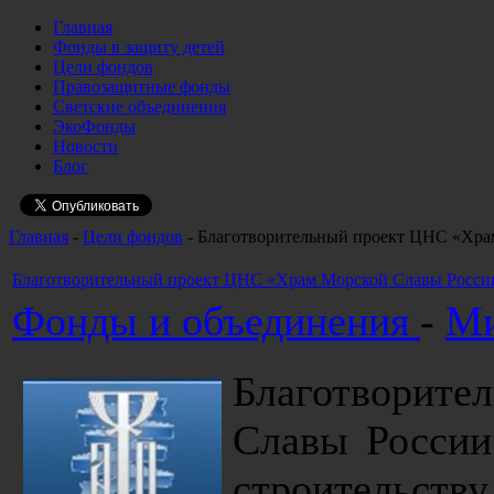
Главная
Фонды в защиту детей
Цели фондов
Правозащитные фонды
Светские объединения
ЭкоФонды
Новости
Блог
Главная
-
Цели фондов
- Благотворительный проект ЦНС «Хра
Благотворительный проект ЦНС «Храм Морской Славы Росси
Фонды и объединения
-
Ми
Благотворит
Славы России
строительс