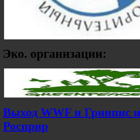
Эко. организации:
Выход WWF и Гринпис из
Росприр