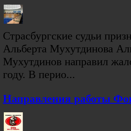
Страсбургские судьи приз
Альберта Мухутдинова Ал
Мухутдинов направил жало
году. В перио...
Направления работы Фо