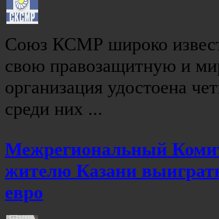
Союз КСМР широко известе
свою правозащитную и ми
организация удостоена че
среди них ...
Межрегиональный Комит
жителю Казани выиграть
евро