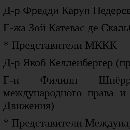
Д-р Фредди Каруп Педерсе
Г-жа Зой Катевас де Скаль
* Представители МККК
Д-р Якоб Келленбергер (
Г-н Филипп Шпёрри
международного права и 
Движения)
* Представители Междуна