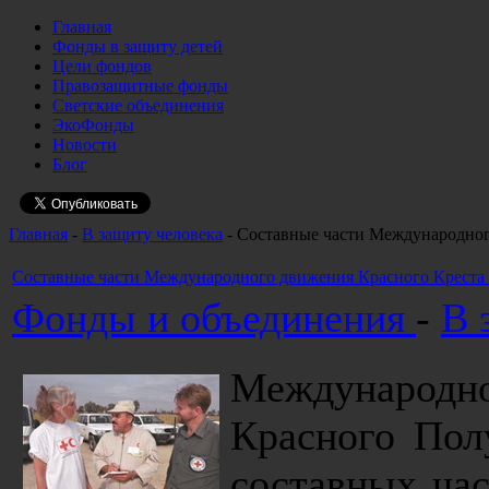
Главная
Фонды в защиту детей
Цели фондов
Правозащитные фонды
Светские объединения
ЭкоФонды
Новости
Блог
Главная
-
В защиту человека
- Составные части Международног
Составные части Международного движения Красного Креста
Фонды и объединения
-
В 
Международно
Красного Пол
составных час