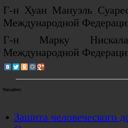
Г-н Хуан Мануэль Суарес
Международной Федераци
Г-н Марку Нискала 
Международной Федераци
Читайте:
Защита человеческого д