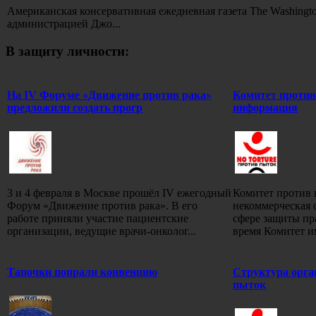
Американская консервативная ежедневная газета The Washing
администрацией Джо...
В защиту личности:
На IV Форуме «Движение против рака»
Комитет против
предложили создать прогр
информация
3 и 4 февраля в Москве прошёл IV ежегодный
Комитет против 
Форум «Движение против рака». В его
некоммерческая 
работе приняли участие пациентские
сфере защиты пр
организации, ведущие врачи-онколог...
время Комитет и
Тапочки попрали конвенцию
Структура орга
пыток