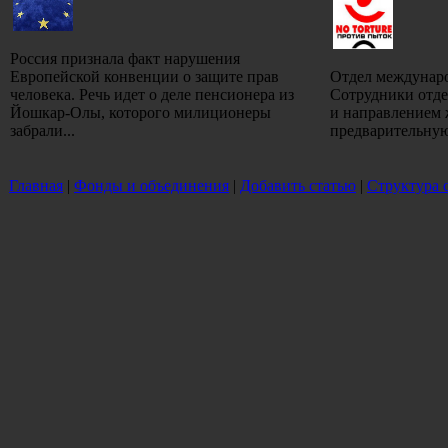
Россия признала факт нарушения
Европейской конвенции о защите прав
Отдел междунар
человека. Речь идет о деле пенсионера из
Сотрудники отде
Йошкар-Олы, которого милиционеры
и направлением
забрали...
предварительную
Главная
|
Фонды и объединения
|
Добавить статью
|
Структура 