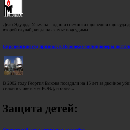
Дело Эдуарда Ульмана – одно из немногих дошедших до суда 
второй случай, когда на скамье подсудимы...
Европейский суд признал: в Воронеже милиционеры пытал
В 2002 году Георгия Быкова посадили на 15 лет за двойное уб
силой в Советском РОВД, и обяза...
Защита детей:
Фруктовый день: витамины для ребят