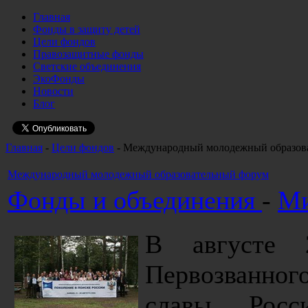
Главная
Фонды в защиту детей
Цели фондов
Правозащитные фонды
Светские объединения
ЭкоФонды
Новости
Блог
Главная
-
Цели фондов
- Международный молодежный образов
Международный молодежный образовательный форум
Фонды и объединения
-
Ми
В августе 
Первозванно
славы Росс