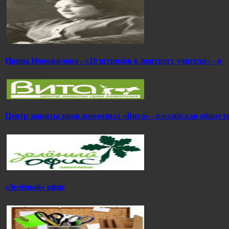
Ирина Новожилова - «10 штрихов к портрету учителя» - о
Центр защиты прав животных «Вита» - российская общест
«Зелёный» офис