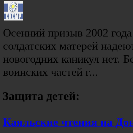
Осенний призыв 2002 года
солдатских матерей надею
новогодних каникул нет. 
воинских частей г...
Защита детей:
Каяльские чтения на До