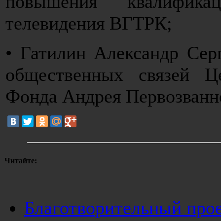
повышения квалифик
телевидения ВГТРК;
• Гатилин Александр Сер
общественных связей Ц
Фонда Андрея Первозванн
Читайте:
Благотворительный про