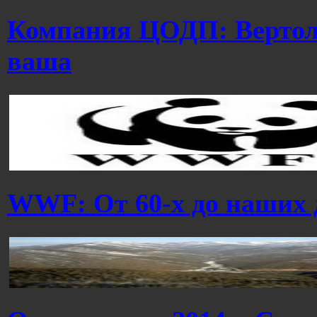
Компания ЦОДП: Вертолё
ваша
WWF: От 60-х до наших 