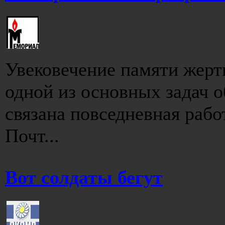
Увековечение памяти жерт
одной из основных задач 
связана повседневная раб
Почт...
Вот солдаты бегут