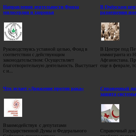
Направления деятельности Фонда
В Очёрском цен
милосердия и здоровья
размещения им
Руководствуясь уставной целью, Фонд в
В Центре под П
соответствии с действующим
иммигранта из Н
законодательством: Осуществляет
Афганистана. Пр
благотворительную деятельность. Выступает
еще в феврале, т
с и...
Что делает «Движение против рака»
Справочный док
защита системы
Взаимодействуя с депутатами
Государственной Думы и Федерального
Справочный док