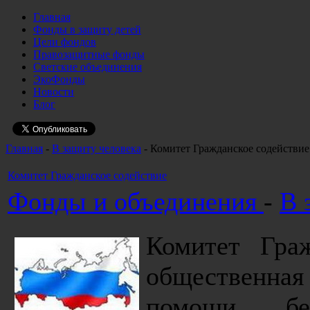
Главная
Фонды в защиту детей
Цели фондов
Правозащитные фонды
Светские объединения
ЭкоФонды
Новости
Блог
Главная
-
В защиту человека
- Комитет Гражданское содействие
Комитет Гражданское содействие
Фонды и объединения
-
В 
Комитет Граж
общественная 
помощи бе