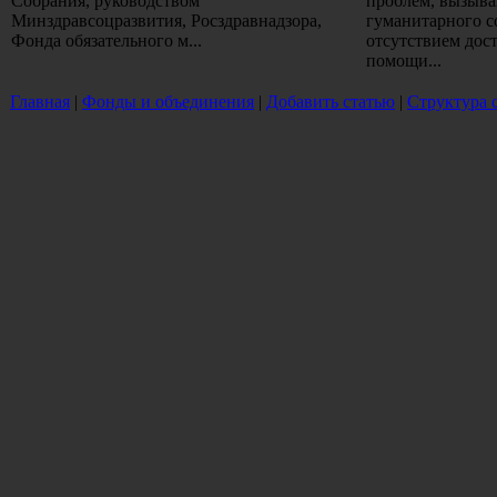
Собрания, руководством
проблем, вызыв
Минздравсоцразвития, Росздравнадзора,
гуманитарного с
Фонда обязательного м...
отсутствием дос
помощи...
Главная
|
Фонды и объединения
|
Добавить статью
|
Структура 