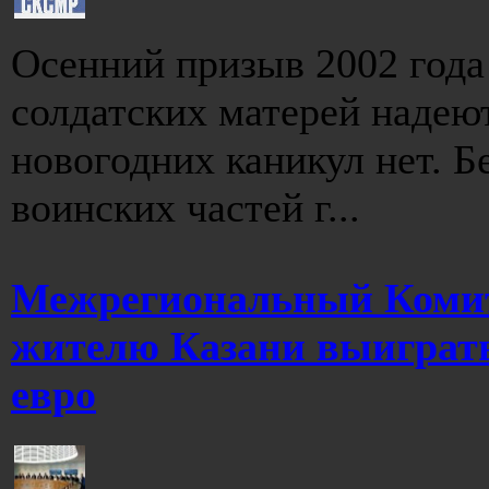
Осенний призыв 2002 года
солдатских матерей надею
новогодних каникул нет. 
воинских частей г...
Межрегиональный Комит
жителю Казани выиграть
евро