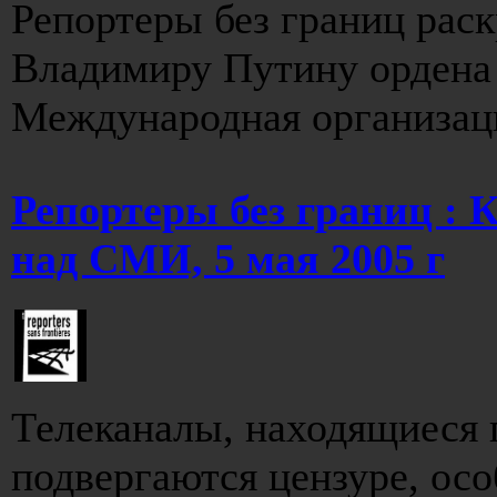
Репортеры без границ рас
Владимиру Путину ордена
Международная организаци
Репортеры без границ : 
над СМИ, 5 мая 2005 г
Телеканалы, находящиеся 
подвергаются цензуре, осо