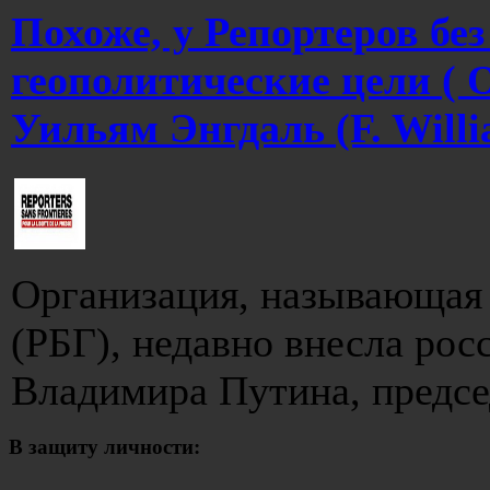
Похоже, у Репортеров без
геополитические цели ( O
Уильям Энгдаль (F. Will
Организация, называющая 
(РБГ), недавно внесла ро
Владимира Путина, председ
В защиту личности: