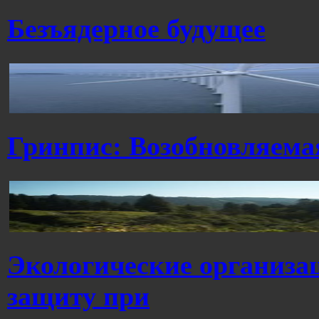
Безъядерное будущее
Гринпис: Возобновляема
Экологические организа
защиту при