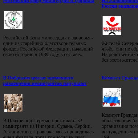
Российский фонд милосердия и здоровья
На жалобщиков 
России оказыва
Российский фонд милосердия и здоровья -
один из старейших благотворительных
Жителей Северно
фондов Российской Федерации, начавший
чтобы они не об
свою историю в 1989 году в составе...
На родственник
без вести жителе
В Очёрском центре временного
Комитет Гражда
размещения иммигрантов нарушают
Комитет Граждан
В Центре под Пермью проживают 33
общественная бл
иммигранта из Нигерии, Судана, Сербии,
организация по
Афганистана. Проверка здесь проводилась
вынужденным пер
еще в феврале, тогда комиссия выявил...
199...