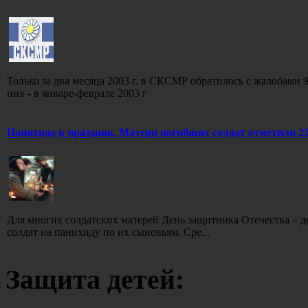
Только за два месяца 2003 г. в СКСМР обратилось с жалобами
них - в январе-феврале 2003 г
Панихида в праздник. Матери погибших солдат отметили 2
Для многих солдатских матерей День защитника Отечества – д
солдат на панихиду по их сыновьям. Сре...
Защита детей: