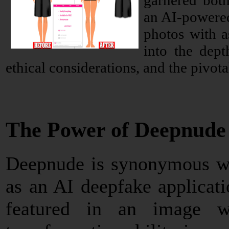
garnered both
an AI-powered
photos with as
into the dept
ethical considerations, and the pivot
The Power of Deepnude
Deepnude is synonymous wit
as an AI deepfake applicat
featured in an image wi