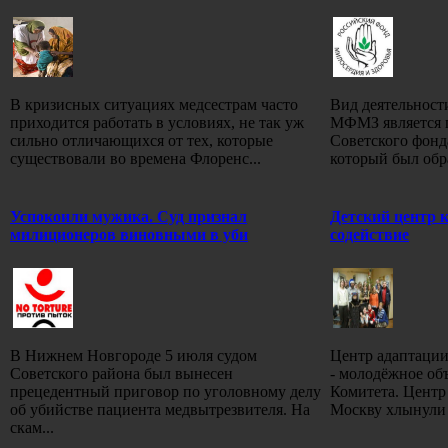
В кризисных ситуациях медсестрам часто
Вид деятельност
приходится работать в условиях, не так уж
МФМЗ является 
сильно отличающихся от тех, которые
Советского фонд
существовали во времена Флоренс...
который был образ
Успокоили мужика. Суд признал
Детский центр 
милиционеров виновными в уби
содействие
В Нижнем Новгороде 5 июля судом
Центр адаптации
Советского района был вынесен
- молодёжное об
прецедентный приговор по уголовному делу
Комитета. Центр 
об убийстве пациента медвытрезвителя. На
Москву хлынули 
скам...