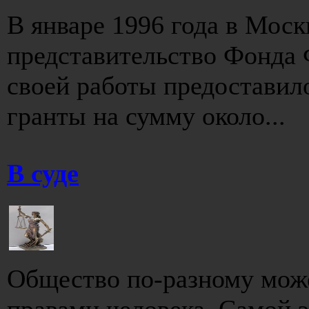
В январе 1996 года в Мос
представительство Фонда Ф
своей работы предоставил
гранты на сумму около...
В суде
Общество по-разному може
правами человека. Самой