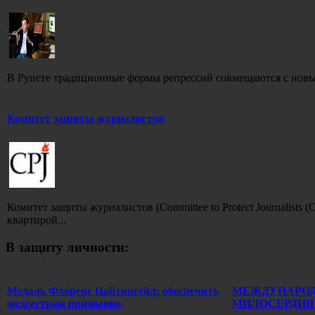
В Рунете традиционные формы репрессий совмещаются с нов
Комитет защиты журналистов
Комитет защиты журналистов (Committee to Protect Journalists
квартирой...
В защиту личности:
Медаль Флоренс Найтингейл: обеспечить
МЕЖДУНАРО
медсестрам признание,
МИЛОСЕРДИЯ 