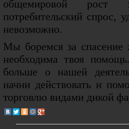
общемировой рост э
потребительский спрос, у
невозможно.
Мы боремся за спасение 
необходима твоя помощь
больше о нашей деятель
начни действовать и пом
торговлю видами дикой ф