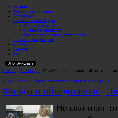
Главная
Фонды в защиту детей
Цели фондов
Правозащитные фонды
В защиту человека
Фонды безопасности
Защита слова, печати, журналистов
Светские объединения
ЭкоФонды
Новости
Блог
Главная
-
ЭкоФонды
- IFAW: Борьба с незаконной торговлей в
IFAW: Борьба с незаконной торговлей видами дикой фауны
Фонды и объединения
-
Эк
Незаконная т