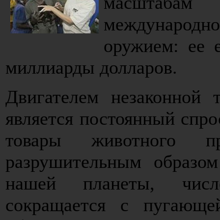
масштабам 
международн
оружием: ее 
миллиарды долларов.
Двигателем незаконной 
является постоянный спр
товары животного пр
разрушительным образо
нашей планеты, число
сокращается с пугающе