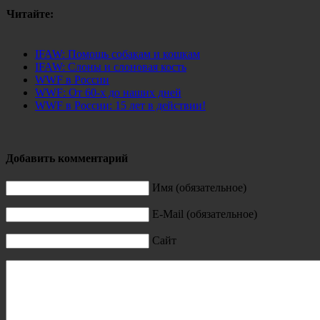
Читайте:
IFAW: Помощь собакам и кошкам
IFAW: Слоны и слоновая кость
WWF в России
WWF: От 60-х до наших дней
WWF в России: 15 лет в действии!
Добавить комментарий
Имя (обязательное)
E-Mail (обязательное)
Сайт