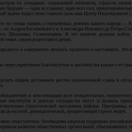
настроя на созидание, социальный оптимизм, гордость своим
йное будущее — одна из главных задач всех сил, ориентированны
ной задачи видит свою главную цель наш Центр Национальной С
это не только память о героических деяниях нашего народа — К
 — от Андрея Боголюбского и Александра Невского до Петра Сто
го, Шолохова, Солженицина. В это понятие должны войти и
й семье, своим родителям и детям.
народного и совершенно личного, прошлого и настоящего. Это 
через укрепление благополучия и достоинства каждого ее граж
 сделать общим достоянием ростки национальной славы в сего
х.
 объединению и консолидации всех созидательных, патриотиче
нные институты и деятели государства могут и должны прео
йствительно стратегической программы реформ. Программы, и
как целостной, демократической, процветающей стране людей.
 явно недостаточно. Необходима широкая поддержка российской 
веренное развитие общественных организаций, объединяющих тех