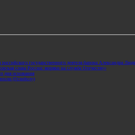
 российского государственного деятеля барона Александра Лю
рская слава России: моряки на службе Отечеству»
о дня основания
иполи (Гелиболу)