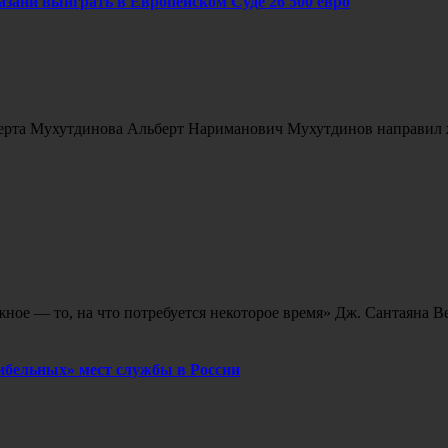
ани выиграть в Европейском Суде 26 500 евро
ерта Мухутдинова Альберт Нариманович Мухутдинов направил жал
жное — то, на что потребуется некоторое время» Дж. Сантаяна В
гибельных» мест службы в России