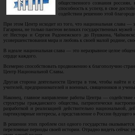
общественного сознания россиян, 
способность к успеху, в свое досто
содействии решению этой благород
При этом Центр исходит из того, что национальная слава — 
Гагарина, не только пантеон великих государственных мужей
от Нестора и Сергия Радонежского до Пушкина, Чайковско
усовершенствования мира и любовь к своей малой родине, свое
В идеале национальная слава — это неразрывное целое обще
сердце каждого.
Всемерно способствовать продвижению к благополучию страны 
Центр Национальной Славы.
Другая сторона деятельности Центра в том, чтобы найти и
учителей, предпринимателей и военных, священников и учены
Наконец, главное направление работы Центра — содействие
структуры гражданского общества, патриотически настрое
разработкой и реализацией действительно национальной, де
партикулярные интересы, а представление о России будущего 
В решении этих проблем сил одного государства оказывается
переломные периоды своей истории. Отрадно видеть сейчас у
стать одной из них.