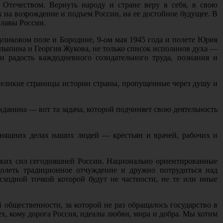
 Отечеством. Вернуть народу и стране веру в себя, в свою
х на возрождение и подъем России, на ее достойное будущее. В
лавы России.
уликовом поле и Бородине, 9-ом мая 1945 года и полете Юрия
лыпина и Георгия Жукова, не только список исполинов духа —
 радость каждодневного созидательного труда, познания и
великие страницы истории страны, пропущенные через душу и
данина — вот та задача, которой подчиняет свою деятельность
дняшних делах наших людей — крестьян и врачей, рабочих и
ских сил сегодняшней России. Национально ориентированные
долеть традиционное отчуждение и дружно потрудиться над
сходной точкой которой будут не частности, не те или иные
общественности, за которой не раз обращалось государство в
, кому дорога Россия, идеалы любви, мира и добра. Мы хотим