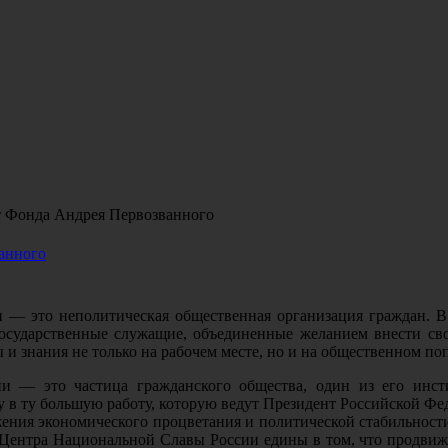
т Фонда Андрея Первозванного
анного
— это неполитическая общественная организация граждан. В 
государственные служащие, объединенные желанием внести св
ы и знания не только на рабочем месте, но и на общественном по
 — это частица гражданского общества, один из его инсти
в ту большую работу, которую ведут Президент Российской Фе
ения экономического процветания и политической стабильност
Центра Национальной Славы России едины в том, что продвиже