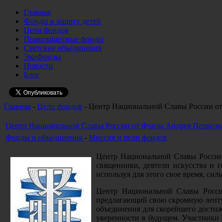
Главная
Фонды в защиту детей
Цели фондов
Правозащитные фонды
Светские объединения
ЭкоФонды
Новости
Блог
Главная
-
Цели фондов
- Центр Национальной Славы России о
Центр Национальной Славы России от Фонда Андрея Первозв
Фонды и объединения
-
Миссия и цели фондов
Центр Национальной Славы России 
священники, деятели искусства и 
используя для этого свое время, сил
Центр Национальной Славы России
предлагающий свою скромную лепту 
объединения для скорейшего достиж
уверенности в будущем. Участники 