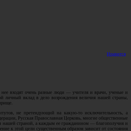
Нравится
нее входят очень разные люди — учителя и врачи, ученые и
ой личный вклад в дело возрождения величия нашей страны,
прище.
тутов, не претендующий на какую-то исключительность, а
дерации, Русская Православная Церковь, многие общественные
и нашей страной, а каждым ее гражданином — благополучия и
ние к этой цели существенным образом зависит от состояния