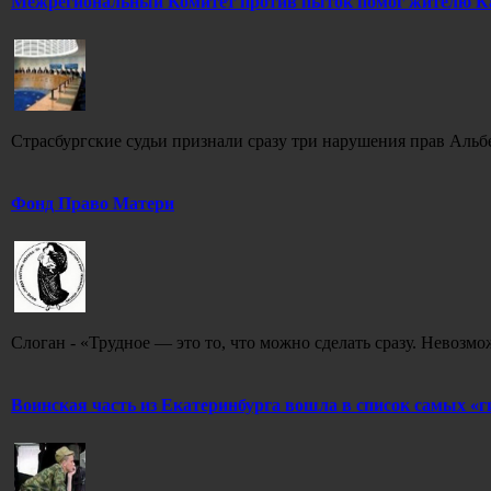
Межрегиональный Комитет против пыток помог жителю Каз
Страсбургские судьи признали сразу три нарушения прав Альб
Фонд Право Матери
Слоган - «Трудное — это то, что можно сделать сразу. Невозмо
Воинская часть из Екатеринбурга вошла в список самых «