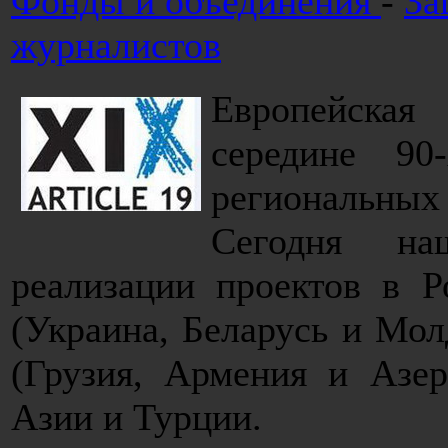
Фонды и объединения
-
За
журналистов
Европейская
середине 9
региональн
Сегодня на
реализации проектов в Р
(Украина, Беларусь и Мол
(Грузия, Армения и Азер
Азии и Турции.