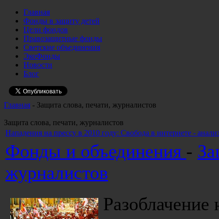
Главная
Фонды в защиту детей
Цели фондов
Правозащитные фонды
Светские объединения
ЭкоФонды
Новости
Блог
Главная
- Защита слова, печати, журналистов
Защита слова, печати, журналистов
Нападения на прессу в 2010 году: Свобода в интернете - анали
Фонды и объединения
-
За
журналистов
Разоблачение 