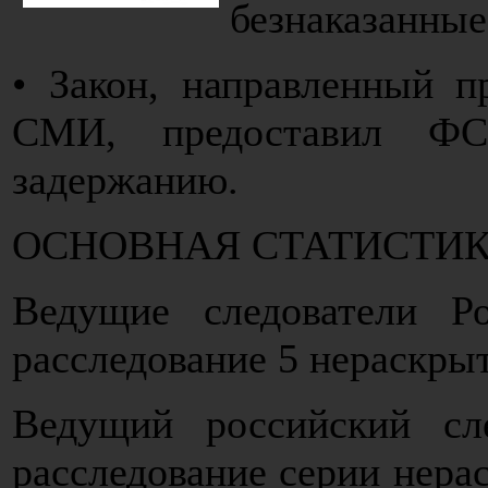
безнаказанные
• Закон, направленный п
СМИ, предоставил ФС
задержанию.
ОСНОВНАЯ СТАТИСТИ
Ведущие следователи Р
расследование 5 нераскры
Ведущий российский сл
расследование серии нера