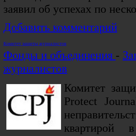
заявил об успехах по нес
Добавить комментарий
Комитет защиты журналистов
Фонды и объединения
-
За
журналистов
Комитет защи
Protect Journ
неправительс
квартирой 