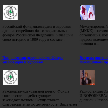
Российский фонд милосердия и здоровья -
Международный 
один из старейших благотворительных
(МККК) – незави
фондов Российской Федерации, начавший
организация, кот
свою историю в 1989 году в составе...
предоставлением
помощи п...
Направления деятельности Фонда
Встреча россий
милосердия и здоровья
помощником пр
Руководствуясь уставной целью, Фонд в
Радиостанция Эх
соответствии с действующим
И.ВОРОБЬЕВА: 1
законодательством: Осуществляет
дневной «Развор
благотворительную деятельность. Выступает