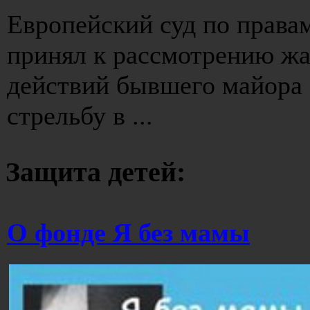
Европейский суд по права
принял к рассмотрению ж
действий бывшего майора 
стрельбу в ...
Защита детей:
О фонде Я без мамы