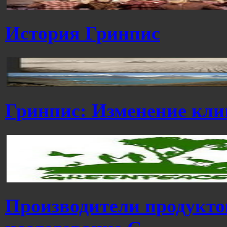
История Гринпис
Гринпис: Изменение кли
Производители продукто