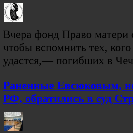
Вчера фонд Право матери 
чтобы вспомнить тех, кого
удастся,— погибших в Чечн
Раненные Евсюковым, н
РФ, обратились в суд Ст