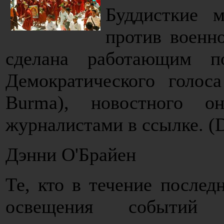
Буддисткие 
против военн
сделана работающим п
Демократического голос
Burma), новостного он
журналистами в ссылке. 
Дэнни О'Брайен
Те, кто в течение послед
освещения событий и